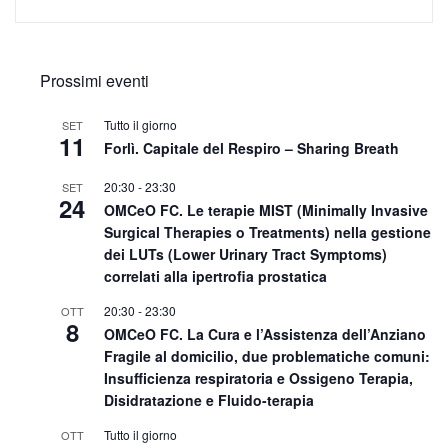
Prossimi eventi
Tutto il giorno
SET
11
Forlì. Capitale del Respiro – Sharing Breath
20:30
-
23:30
SET
24
OMCeO FC. Le terapie MIST (Minimally Invasive
Surgical Therapies o Treatments) nella gestione
dei LUTs (Lower Urinary Tract Symptoms)
correlati alla ipertrofia prostatica
20:30
-
23:30
OTT
8
OMCeO FC. La Cura e l’Assistenza dell’Anziano
Fragile al domicilio, due problematiche comuni:
Insufficienza respiratoria e Ossigeno Terapia,
Disidratazione e Fluido-terapia
Tutto il giorno
OTT