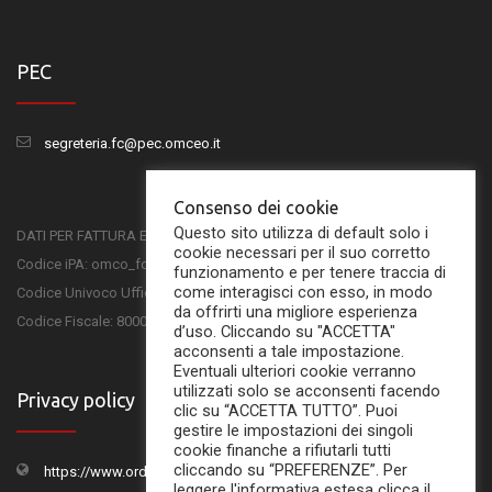
PEC
segreteria.fc@pec.omceo.it
Consenso dei cookie
Questo sito utilizza di default solo i
DATI PER FATTURA ELETTRONICA
cookie necessari per il suo corretto
Codice iPA: omco_fc
funzionamento e per tenere traccia di
come interagisci con esso, in modo
Codice Univoco Ufficio: UFSKMC
da offrirti una migliore esperienza
Codice Fiscale: 80001750407
d’uso. Cliccando su "ACCETTA"
acconsenti a tale impostazione.
Eventuali ulteriori cookie verranno
utilizzati solo se acconsenti facendo
Privacy policy
clic su “ACCETTA TUTTO”. Puoi
gestire le impostazioni dei singoli
cookie finanche a rifiutarli tutti
cliccando su “PREFERENZE”. Per
https://www.ordinemedicifc.it/privacy-policy/
leggere l'informativa estesa clicca il