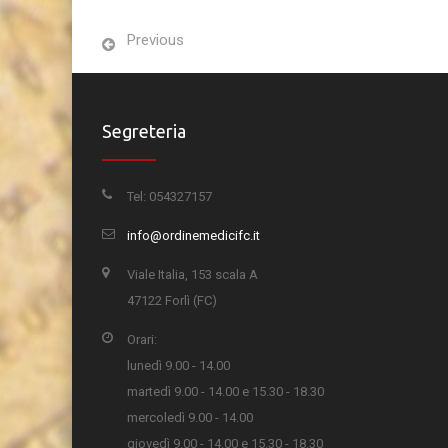
Previous
Segreteria
Tel: 054327157
info@ordinemedicifc.it
Viale Italia, 153 scala A
47122 Forlì (FC)
Orari:
lunedì 9.00 - 14.00
martedì 9.00 - 14.00 e 15.30 - 18.30
mercoledì 9.00 - 14.00
giovedì 9.00 - 14.00 e 15.30 - 18.30