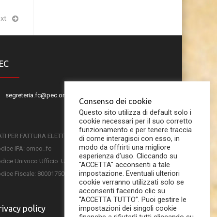
xt
EC
segreteria.fc@pec.omceo.it
Consenso dei cookie
Questo sito utilizza di default solo i
cookie necessari per il suo corretto
funzionamento e per tenere traccia
TI PER FATTURA ELETTRONICA
di come interagisci con esso, in
modo da offrirti una migliore
dice iPA: omco_fc
esperienza d’uso. Cliccando su
dice Univoco Ufficio: UFSKMC
"ACCETTA" acconsenti a tale
impostazione. Eventuali ulteriori
dice Fiscale: 80001750407
cookie verranno utilizzati solo se
acconsenti facendo clic su
“ACCETTA TUTTO”. Puoi gestire le
rivacy policy
impostazioni dei singoli cookie