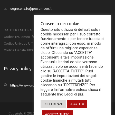
segreteria.fc@pec.omceo.it
Consenso dei cookie
Questo sito utilizza di default solo i
DATI PER FATTURA ELETTRONICA
cookie necessari per il suo corretto
Codice iPA: omco_fc
funzionamento e per tenere traccia di
come interagisci con esso, in modo
Codice Univoco Ufficio: UFSKMC
da offrirti una migliore esperienza
Codice Fiscale: 80001750407
d’uso. Cliccando su "ACCETTA"
acconsenti a tale impostazione.
Eventuali ulteriori cookie verranno
utilizzati solo se acconsenti facendo
Privacy policy
clic su “ACCETTA TUTTO”. Puoi
gestire le impostazioni dei singoli
cookie finanche a rifiutarli tutti
cliccando su “PREFERENZE”. Per
https://www.ordinemedicifc.it/privacy-policy/
leggere l'informativa estesa clicca il
seguente link:
Leggi di più
.
PREFERENZE
ACCETTA
Copyright © 2026
Ordine dei Medici Chirurghi e Odontoiatri di Forlì-
ACCETTA TUTTO