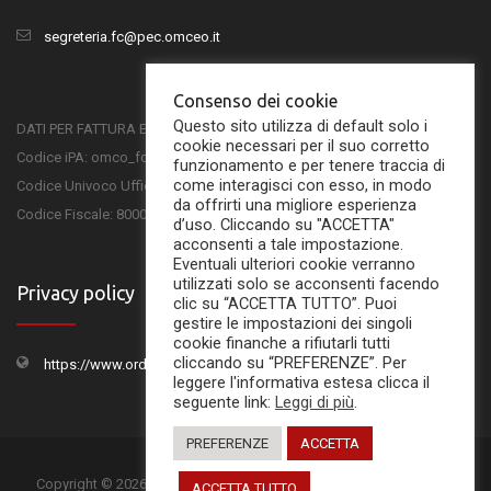
segreteria.fc@pec.omceo.it
Consenso dei cookie
Questo sito utilizza di default solo i
DATI PER FATTURA ELETTRONICA
cookie necessari per il suo corretto
Codice iPA: omco_fc
funzionamento e per tenere traccia di
come interagisci con esso, in modo
Codice Univoco Ufficio: UFSKMC
da offrirti una migliore esperienza
Codice Fiscale: 80001750407
d’uso. Cliccando su "ACCETTA"
acconsenti a tale impostazione.
Eventuali ulteriori cookie verranno
utilizzati solo se acconsenti facendo
Privacy policy
clic su “ACCETTA TUTTO”. Puoi
gestire le impostazioni dei singoli
cookie finanche a rifiutarli tutti
cliccando su “PREFERENZE”. Per
https://www.ordinemedicifc.it/privacy-policy/
leggere l'informativa estesa clicca il
seguente link:
Leggi di più
.
PREFERENZE
ACCETTA
Copyright © 2026
Ordine dei Medici Chirurghi e Odontoiatri di Forlì-
ACCETTA TUTTO