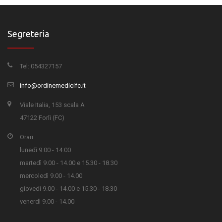
Segreteria
Tel: 054327157
info@ordinemedicifc.it
Viale Italia, 153 scala A
47122 Forlì (FC)
Orari:
lunedì 9.00 - 14.00
martedì 9.00 - 14.00 e 15.30 - 18.30
mercoledì 9.00 - 14.00
giovedì 9.00 - 14.00 e 15.30 - 18.30
venerdì 9.00 - 14.00