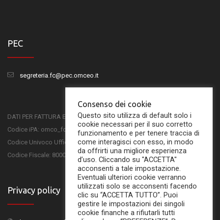
PEC
segreteria.fc@pec.omceo.it
Consenso dei cookie
Questo sito utilizza di default solo i
DATI PER FATTURA ELETTRONICA
cookie necessari per il suo corretto
Codice iPA: omco_fc
funzionamento e per tenere traccia di
come interagisci con esso, in modo
Codice Univoco Ufficio: UFSKMC
da offrirti una migliore esperienza
Codice Fiscale: 80001750407
d’uso. Cliccando su "ACCETTA"
acconsenti a tale impostazione.
Eventuali ulteriori cookie verranno
utilizzati solo se acconsenti facendo
Privacy policy
clic su “ACCETTA TUTTO”. Puoi
gestire le impostazioni dei singoli
cookie finanche a rifiutarli tutti