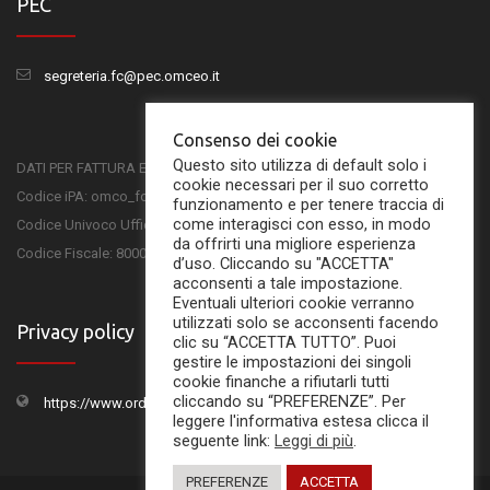
PEC
segreteria.fc@pec.omceo.it
Consenso dei cookie
Questo sito utilizza di default solo i
DATI PER FATTURA ELETTRONICA
cookie necessari per il suo corretto
Codice iPA: omco_fc
funzionamento e per tenere traccia di
come interagisci con esso, in modo
Codice Univoco Ufficio: UFSKMC
da offrirti una migliore esperienza
Codice Fiscale: 80001750407
d’uso. Cliccando su "ACCETTA"
acconsenti a tale impostazione.
Eventuali ulteriori cookie verranno
utilizzati solo se acconsenti facendo
Privacy policy
clic su “ACCETTA TUTTO”. Puoi
gestire le impostazioni dei singoli
cookie finanche a rifiutarli tutti
cliccando su “PREFERENZE”. Per
https://www.ordinemedicifc.it/privacy-policy/
leggere l'informativa estesa clicca il
seguente link:
Leggi di più
.
PREFERENZE
ACCETTA