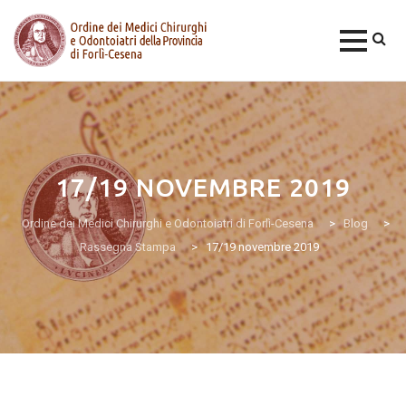
Skip
to
content
17/19 NOVEMBRE 2019
Ordine dei Medici Chirurghi e Odontoiatri di Forlì-Cesena
>
Blog
>
Rassegna Stampa
>
17/19 novembre 2019