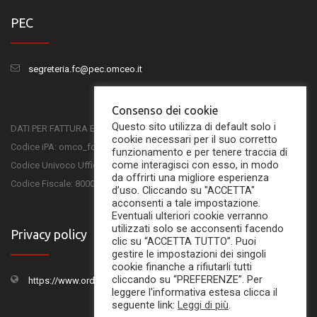
PEC
segreteria.fc@pec.omceo.it
Consenso dei cookie
Questo sito utilizza di default solo i
DATI PER FATTURA ELETTRONICA
cookie necessari per il suo corretto
Codice iPA: omco_fc
funzionamento e per tenere traccia di
come interagisci con esso, in modo
Codice Univoco Ufficio: UFSKMC
da offrirti una migliore esperienza
Codice Fiscale: 80001750407
d’uso. Cliccando su "ACCETTA"
acconsenti a tale impostazione.
Eventuali ulteriori cookie verranno
utilizzati solo se acconsenti facendo
Privacy policy
clic su “ACCETTA TUTTO”. Puoi
gestire le impostazioni dei singoli
cookie finanche a rifiutarli tutti
cliccando su “PREFERENZE”. Per
https://www.ordinemedicifc.it/privacy-policy/
leggere l'informativa estesa clicca il
seguente link:
Leggi di più
.