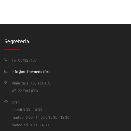
Segreteria
Tel: 054327157
info@ordinemedicifc.it
Viale Italia, 153 scala A
47122 Forlì (FC)
Orari:
lunedì 9.00 - 14.00
martedì 9.00 - 14.00 e 15.30 - 18.30
mercoledì 9.00 - 14.00