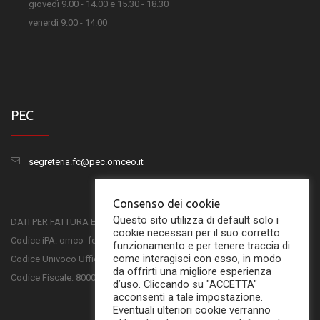
giovedì 9.00 - 14.00 e 15.30 - 18.30
venerdì 9.00 - 14.00
PEC
segreteria.fc@pec.omceo.it
Consenso dei cookie
Questo sito utilizza di default solo i
DATI PER FATTURA ELETTRONICA
cookie necessari per il suo corretto
Codice iPA: omco_fc
funzionamento e per tenere traccia di
come interagisci con esso, in modo
Codice Univoco Ufficio: UFSKMC
da offrirti una migliore esperienza
Codice Fiscale: 80001750407
d’uso. Cliccando su "ACCETTA"
acconsenti a tale impostazione.
Eventuali ulteriori cookie verranno