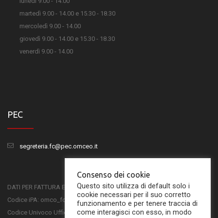
lunedì 9.00 - 14.00
martedì 9.00 - 14.00 e 15.30 - 18.30
mercoledì 9.00 - 14.00
giovedì 9.00 - 14.00 e 15.30 - 18.30
venerdì 9.00 - 14.00
PEC
segreteria.fc@pec.omceo.it
Consenso dei cookie
Questo sito utilizza di default solo i
DATI PER FATTURA ELETTRONICA
cookie necessari per il suo corretto
Codice iPA: omco_fc
funzionamento e per tenere traccia di
come interagisci con esso, in modo
Codice Univoco Ufficio: UFSKMC