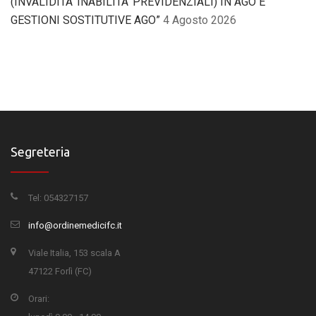
(INVALIDITA’ INABILITA’ PREVIDENZIALI) IN AGO E
GESTIONI SOSTITUTIVE AGO”
4 Agosto 2026
Segreteria
Tel: 054327157
info@ordinemedicifc.it
Viale Italia, 153 scala A
47122 Forlì (FC)
Orari: