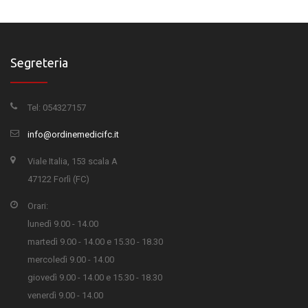
Segreteria
Tel: 054327157
info@ordinemedicifc.it
Viale Italia, 153 scala A
47122 Forlì (FC)
Orari:
lunedì 9.00 - 14.00
martedì 9.00 - 14.00 e 15.30 - 18.30
mercoledì 9.00 - 14.00
giovedì 9.00 - 14.00 e 15.30 - 18.30
venerdì 9.00 - 14.00