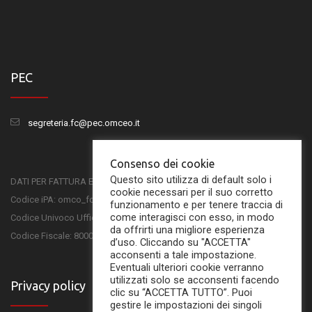
PEC
segreteria.fc@pec.omceo.it
Consenso dei cookie
Questo sito utilizza di default solo i
DATI PER FATTURA ELETTRONICA
cookie necessari per il suo corretto
Codice iPA: omco_fc
funzionamento e per tenere traccia di
come interagisci con esso, in modo
Codice Univoco Ufficio: UFSKMC
da offrirti una migliore esperienza
Codice Fiscale: 80001750407
d’uso. Cliccando su "ACCETTA"
acconsenti a tale impostazione.
Eventuali ulteriori cookie verranno
utilizzati solo se acconsenti facendo
Privacy policy
clic su “ACCETTA TUTTO”. Puoi
gestire le impostazioni dei singoli