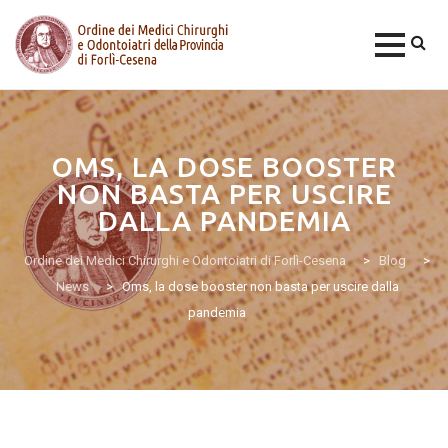
Skip
to
content
OMS, LA DOSE BOOSTER
NON BASTA PER USCIRE
DALLA PANDEMIA
Ordine dei Medici Chirurghi e Odontoiatri di Forlì-Cesena
>
Blog
>
News
>
Oms, la dose booster non basta per uscire dalla
pandemia