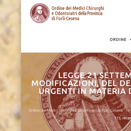
Skip
to
ORDINE
content
LEGGE 21 SETTEM
MODIFICAZIONI, DEL DE
URGENTI IN MATERIA 
Ordine dei Medici Chirurghi e Odontoiatri di Forlì-Cesena
>
115, recan