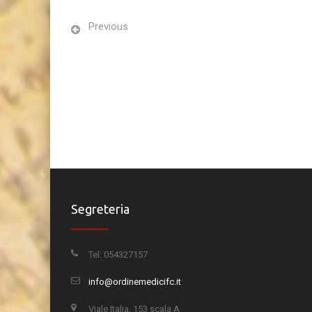
Previous
Segreteria
Tel: 054327157
info@ordinemedicifc.it
Viale Italia, 153 scala A