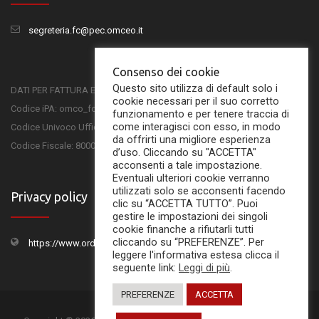
segreteria.fc@pec.omceo.it
Consenso dei cookie
Questo sito utilizza di default solo i
DATI PER FATTURA ELETTRONICA
cookie necessari per il suo corretto
Codice iPA: omco_fc
funzionamento e per tenere traccia di
come interagisci con esso, in modo
Codice Univoco Ufficio: UFSKMC
da offrirti una migliore esperienza
Codice Fiscale: 80001750407
d’uso. Cliccando su "ACCETTA"
acconsenti a tale impostazione.
Eventuali ulteriori cookie verranno
utilizzati solo se acconsenti facendo
Privacy policy
clic su “ACCETTA TUTTO”. Puoi
gestire le impostazioni dei singoli
cookie finanche a rifiutarli tutti
cliccando su “PREFERENZE”. Per
https://www.ordinemedicifc.it/privacy-policy/
leggere l'informativa estesa clicca il
seguente link:
Leggi di più
.
PREFERENZE
ACCETTA