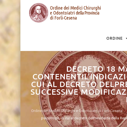
Skip
to
ORDINE
content
DECRETO 18 M
CONTENENTIL’INDICAZI
CUI AL DECRETO DELPRE
SUCCESSIVE MODIFICAZI
Ordine dei Medici Chirurghi e Odontoiatri di Forlì-Cesena
psicotrope, di cui al decreto delPresidente della Rep