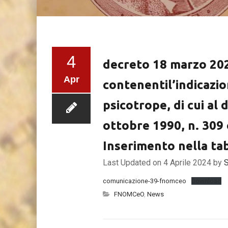
4
decreto 18 marzo 20
Apr
contenentil’indicazi
psicotrope, di cui al
ottobre 1990, n. 309 
Inserimento nella tab
Last Updated on 4 Aprile 2024 by
S
comunicazione-39-fnomceo
Download
FNOMCeO
,
News