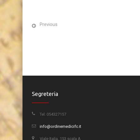
Previous
Segreteria
Tel: 054327157
info@ordinemedicifc.it
Viale Italia, 153 scala A